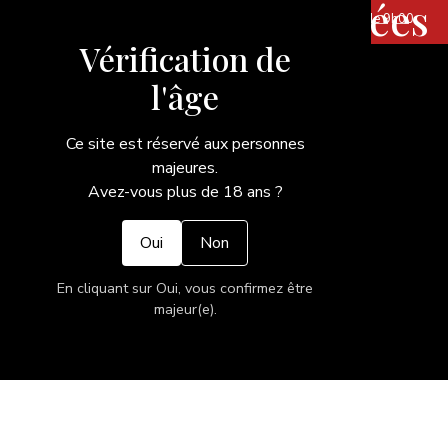
Protection des données
Horaires d'ouvertures |
Vic-le-compte
: Jeudi & Samedi de 9h00
à 12h30 et Vendredi de 16h à 19h
Vérification de
l'âge
Ce site est réservé aux personnes
majeures.
Avez-vous plus de 18 ans ?
Oui
Non
En cliquant sur Oui, vous confirmez être
majeur(e).